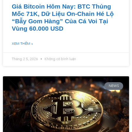
Giá Bitcoin Hôm Nay: BTC Thủng
Mốc 71K, Dữ Liệu On-Chain Hé Lộ
“Bẫy Gom Hàng” Của Cá Voi Tại
Vùng 60.000 USD
XEM THÊM »
Tháng 2 5, 2026
Không có bình luận
NEWS