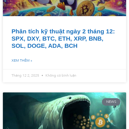
Phân tích kỹ thuật ngày 2 tháng 12:
SPX, DXY, BTC, ETH, XRP, BNB,
SOL, DOGE, ADA, BCH
XEM THÊM »
Tháng 12 2, 2025
Không có bình luận
NEWS